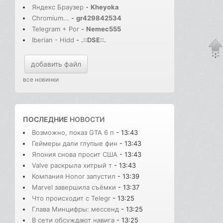
Яндекс Браузер
-
Kheyoka
Chromium...
-
gr429842534
Telegram + Por
-
Nemec555
Iberian - Hidd
-
.::DSE::.
добавить файл
все новинки
ПОСЛЕДНИЕ
НОВОСТИ
Возможно, показ GTA 6 п
- 13:43
Геймеры дали глупые фин
- 13:43
Япония снова просит США
- 13:43
Valve раскрыла хитрый т
- 13:43
Компания Honor запустил
- 13:39
Marvel завершила съёмки
- 13:37
Что происходит с Telegr
- 13:25
Глава Минцифры: мессенд
- 13:25
В сети обсуждают навига
- 13:25