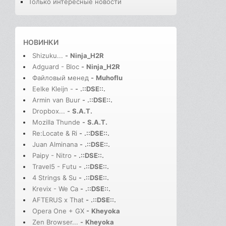
Только интересные новости
НОВИНКИ
Shizuku...
-
Ninja_H2R
Adguard - Bloc
-
Ninja_H2R
Файловый менед
-
Muhoflu
Eelke Kleijn -
-
.::DSE::.
Armin van Buur
-
.::DSE::.
Dropbox...
-
S.A.T.
Mozilla Thunde
-
S.A.T.
Re:Locate & Ri
-
.::DSE::.
Juan Alminana
-
.::DSE::.
Paipy - Nitro
-
.::DSE::.
Travel5 - Futu
-
.::DSE::.
4 Strings & Su
-
.::DSE::.
Krevix - We Ca
-
.::DSE::.
AFTERUS x That
-
.::DSE::.
Opera One + GX
-
Kheyoka
Zen Browser...
-
Kheyoka