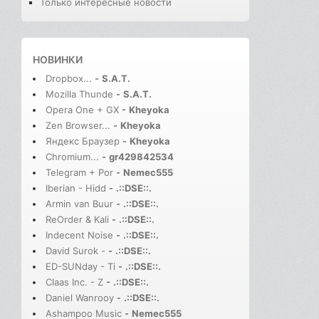
Только интересные новости
НОВИНКИ
Dropbox...
-
S.A.T.
Mozilla Thunde
-
S.A.T.
Opera One + GX
-
Kheyoka
Zen Browser...
-
Kheyoka
Яндекс Браузер
-
Kheyoka
Chromium...
-
gr429842534
Telegram + Por
-
Nemec555
Iberian - Hidd
-
.::DSE::.
Armin van Buur
-
.::DSE::.
ReOrder & Kali
-
.::DSE::.
Indecent Noise
-
.::DSE::.
David Surok -
-
.::DSE::.
ED-SUNday - Ti
-
.::DSE::.
Claas Inc. - Z
-
.::DSE::.
Daniel Wanrooy
-
.::DSE::.
Ashampoo Music
-
Nemec555