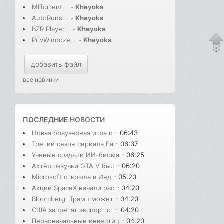
MITorrent...
-
Kheyoka
AutoRuns...
-
Kheyoka
BZR Player...
-
Kheyoka
PrivWindoze...
-
Kheyoka
добавить файл
все новинки
ПОСЛЕДНИЕ
НОВОСТИ
Новая браузерная игра п
- 06:43
Третий сезон сериала Fa
- 06:37
Ученые создали ИИ-биома
- 06:25
Актёр озвучки GTA V был
- 06:20
Microsoft открыла в Инд
- 05:20
Акции SpaceX начали рас
- 04:20
Bloomberg: Трамп может
- 04:20
США запретят экспорт от
- 04:20
Первоначальные инвестиц
- 04:20