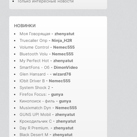
Только интересные новости
НОВИНКИ
Моя Говорящая
-
zhenyatut
Truecaller Опр
-
Ninja_H2R
Volume Control
-
Nemec555
Bluetooth Volu
-
Nemec555
My Perfect Hot
-
zhenyatut
SmartFons - Об
-
DimonVideo
Glen Hansard -
-
wizard76
IObit Driver B
-
Nemec555
System Shock 2
-
Firefox Focus:
-
gunya
Кинопоиск－филь
-
gunya
Musixmatch Dyn
-
Nemec555
GUNS UP! Mobil
-
zhenyatut
Крокодильчик С
-
zhenyatut
Day R Premium.
-
zhenyatut
Black Desert M
-
zhenyatut