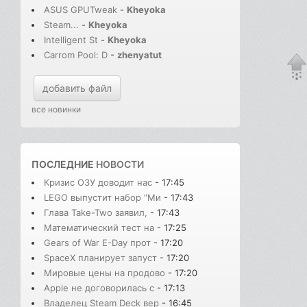
ASUS GPUTweak
-
Kheyoka
Steam...
-
Kheyoka
Intelligent St
-
Kheyoka
Carrom Pool: D
-
zhenyatut
добавить файл
все новинки
ПОСЛЕДНИЕ
НОВОСТИ
Кризис ОЗУ доводит нас
- 17:45
LEGO выпустит набор "Ми
- 17:43
Глава Take-Two заявил,
- 17:43
Математический тест на
- 17:25
Gears of War E-Day прот
- 17:20
SpaceX планирует запуст
- 17:20
Мировые цены на продово
- 17:20
Apple не договорилась с
- 17:13
Владелец Steam Deck вер
- 16:45