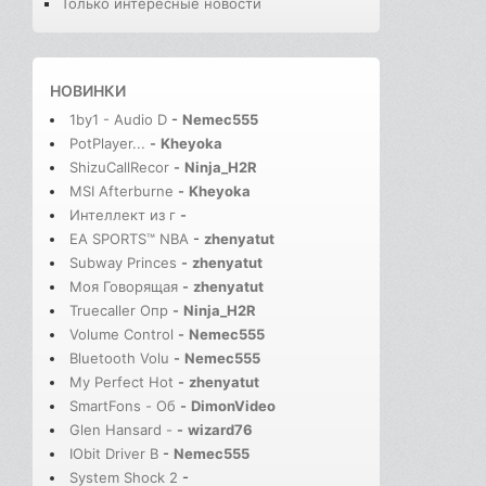
Только интересные новости
НОВИНКИ
1by1 - Audio D
-
Nemec555
PotPlayer...
-
Kheyoka
ShizuCallRecor
-
Ninja_H2R
MSI Afterburne
-
Kheyoka
Интеллект из г
-
EA SPORTS™ NBA
-
zhenyatut
Subway Princes
-
zhenyatut
Моя Говорящая
-
zhenyatut
Truecaller Опр
-
Ninja_H2R
Volume Control
-
Nemec555
Bluetooth Volu
-
Nemec555
My Perfect Hot
-
zhenyatut
SmartFons - Об
-
DimonVideo
Glen Hansard -
-
wizard76
IObit Driver B
-
Nemec555
System Shock 2
-