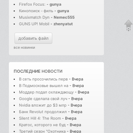
Firefox Focus:
-
gunya
Кинопоиск－филь
-
gunya
Musixmatch Dyn
-
Nemec555
GUNS UP! Mobil
-
zhenyatut
добавить файл
все новинки
ПОСЛЕДНИЕ
НОВОСТИ
В сеть просочились перв
- Вчера
В Подмосковье вышел на
- Вчера
Моддер подал охлаждающу
- Вчера
Google сделала свой луч
- Вчера
Nvidia вложит до $3 млр
- Вчера
Банк Revolut продолжил
- Вчера
Silent Hill 4: The Room
- Вчера
Кратос, которого не буд
- Вчера
Третий сезон "Охотника
- Вчера