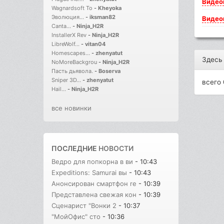
Видео
Wagnardsoft To
-
Kheyoka
Эволюция...
-
iksman82
Видео
Canta...
-
Ninja_H2R
InstallerX Rev
-
Ninja_H2R
LibreWolf...
-
vitan04
Homescapes...
-
zhenyatut
Здесь
NoMoreBackgrou
-
Ninja_H2R
Пасть дьявола.
-
Boserva
Sniper 3D...
-
zhenyatut
всего 
Hail...
-
Ninja_H2R
все новинки
ПОСЛЕДНИЕ
НОВОСТИ
Ведро для попкорна в ви
- 10:43
Expeditions: Samurai вы
- 10:43
Анонсирован смартфон re
- 10:39
Представлена свежая кон
- 10:39
Сценарист "Вонки 2
- 10:37
"МойОфис" сто
- 10:36