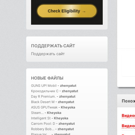
ПОДДЕРЖАТЬ САЙТ
Поддержать сайт
НОВЫЕ ФАЙЛЫ
GUNS UP! Mobil
-
zhenyatut
Крокодильчик С
-
zhenyatut
Day R Premium.
-
zhenyatut
Похо
Black Desert M
-
zhenyatut
ASUS GPUTweak
-
Kheyoka
Steam...
-
Kheyoka
Видео
Intelligent St
-
Kheyoka
Carrom Pool: D
-
zhenyatut
Видео
Robbery Bob...
-
zhenyatut
Plague Inc....
-
zhenyatut