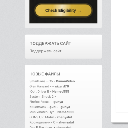
ПОДДЕРЖАТЬ САЙТ
Поддержать сайт
НОВЫЕ ФАЙЛЫ
SmartFons - Об
-
DimonVideo
Glen Hansard -
-
wizard76
IObit Driver B
-
Nemec555
System Shock 2
-
Firefox Focus:
-
gunya
Кинопоиск－филь
-
gunya
Musixmatch Dyn
-
Nemec555
GUNS UP! Mobil
-
zhenyatut
Крокодильчик С
-
zhenyatut
Day R Premium.
-
zhenyatut