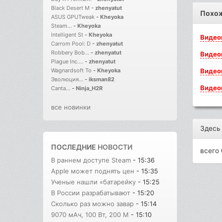
Black Desert M
-
zhenyatut
Похо
ASUS GPUTweak
-
Kheyoka
Steam...
-
Kheyoka
Intelligent St
-
Kheyoka
Видео
Carrom Pool: D
-
zhenyatut
Robbery Bob...
-
zhenyatut
Видео
Plague Inc....
-
zhenyatut
Видео
Wagnardsoft To
-
Kheyoka
Эволюция...
-
iksman82
Видео
Canta...
-
Ninja_H2R
все новинки
Здесь
ПОСЛЕДНИЕ
НОВОСТИ
всего 
В раннем доступе Steam
- 15:36
Apple может поднять цен
- 15:35
Ученые нашли «батарейку
- 15:25
В России разрабатывают
- 15:20
Сколько раз можно завар
- 15:14
9070 мАч, 100 Вт, 200 М
- 15:10