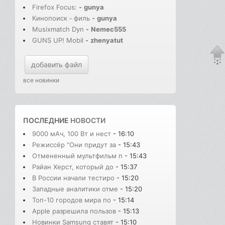
Firefox Focus:
-
gunya
Кинопоиск－филь
-
gunya
Musixmatch Dyn
-
Nemec555
GUNS UP! Mobil
-
zhenyatut
добавить файл
все новинки
ПОСЛЕДНИЕ
НОВОСТИ
9000 мАч, 100 Вт и нест
- 16:10
Режиссёр "Они придут за
- 15:43
Отмененный мультфильм п
- 15:43
Райан Херст, который до
- 15:37
В России начали тестиро
- 15:20
Западные аналитики отме
- 15:20
Топ-10 городов мира по
- 15:14
Apple разрешила пользов
- 15:13
Новинки Samsung ставят
- 15:10