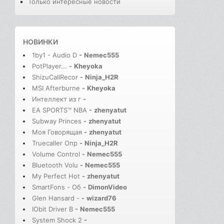
Только интересные новости
НОВИНКИ
1by1 - Audio D
-
Nemec555
PotPlayer...
-
Kheyoka
ShizuCallRecor
-
Ninja_H2R
MSI Afterburne
-
Kheyoka
Интеллект из г
-
EA SPORTS™ NBA
-
zhenyatut
Subway Princes
-
zhenyatut
Моя Говорящая
-
zhenyatut
Truecaller Опр
-
Ninja_H2R
Volume Control
-
Nemec555
Bluetooth Volu
-
Nemec555
My Perfect Hot
-
zhenyatut
SmartFons - Об
-
DimonVideo
Glen Hansard -
-
wizard76
IObit Driver B
-
Nemec555
System Shock 2
-