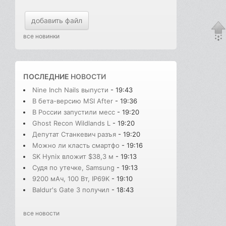
добавить файл
все новинки
ПОСЛЕДНИЕ
НОВОСТИ
Nine Inch Nails выпусти
- 19:43
В бета-версию MSI After
- 19:36
В России запустили месс
- 19:20
Ghost Recon Wildlands L
- 19:20
Депутат Станкевич разъя
- 19:20
Можно ли класть смартфо
- 19:16
SK Hynix вложит $38,3 м
- 19:13
Судя по утечке, Samsung
- 19:13
9200 мАч, 100 Вт, IP69K
- 19:10
Baldur's Gate 3 получил
- 18:43
все новости