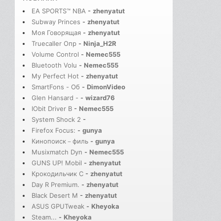
EA SPORTS™ NBA
-
zhenyatut
Subway Princes
-
zhenyatut
Моя Говорящая
-
zhenyatut
Truecaller Опр
-
Ninja_H2R
Volume Control
-
Nemec555
Bluetooth Volu
-
Nemec555
My Perfect Hot
-
zhenyatut
SmartFons - Об
-
DimonVideo
Glen Hansard -
-
wizard76
IObit Driver B
-
Nemec555
System Shock 2
-
Firefox Focus:
-
gunya
Кинопоиск－филь
-
gunya
Musixmatch Dyn
-
Nemec555
GUNS UP! Mobil
-
zhenyatut
Крокодильчик С
-
zhenyatut
Day R Premium.
-
zhenyatut
Black Desert M
-
zhenyatut
ASUS GPUTweak
-
Kheyoka
Steam...
-
Kheyoka