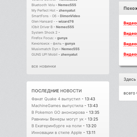
Bluetooth Volu
-
Nemec555
Похо
My Perfect Hot
-
zhenyatut
SmartFons - Об
-
DimonVideo
Glen Hansard -
-
wizard76
Видео
IObit Driver B
-
Nemec555
System Shock 2
-
Видео
Firefox Focus:
-
gunya
Видео
Кинопоиск－филь
-
gunya
Musixmatch Dyn
-
Nemec555
Видео
GUNS UP! Mobil
-
zhenyatut
все новинки
Здесь
ПОСЛЕДНИЕ
НОВОСТИ
всего 
Фанат Quake 4 выпустил
- 13:43
MachineGames выпустила
- 13:43
В Pokemon GO анонсирова
- 13:35
Равнины Венеры могут ук
- 13:25
В Екатеринбурге на поли
- 13:20
Инновации в стиле Apple
- 13:11