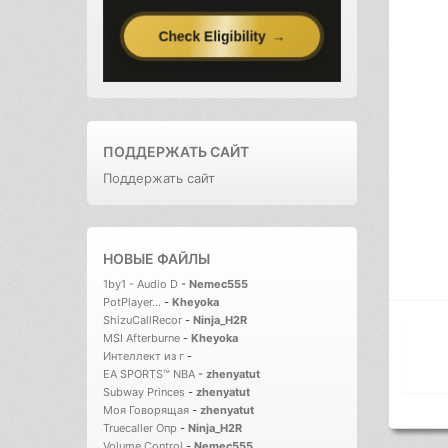
ПОДДЕРЖАТЬ САЙТ
Поддержать сайт
НОВЫЕ ФАЙЛЫ
1by1 - Audio D
-
Nemec555
PotPlayer...
-
Kheyoka
ShizuCallRecor
-
Ninja_H2R
MSI Afterburne
-
Kheyoka
Интеллект из г
-
EA SPORTS™ NBA
-
zhenyatut
Subway Princes
-
zhenyatut
Моя Говорящая
-
zhenyatut
Truecaller Опр
-
Ninja_H2R
Volume Control
-
Nemec555