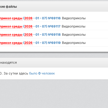
жие файлы
прикол
среды
(
2026
- 01 - 07) №69116
Видеоприколы
прикол
среды
(
2026
- 01 - 07) №69117
Видеоприколы
прикол
среды
(
2026
- 01 - 07) №69118
Видеоприколы
прикол
среды
(
2026
- 01 - 07) №69119
Видеоприколы
 находятся
0. За сутки здесь
было
0
человек