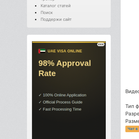
Каталог статей
Поиск
Поддержи сайт
Видео
Тип 
Разре
Разме
Чат в