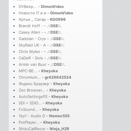
DVBeep...
-
DimonVideo
Новости IT и и
-
DimonVideo
Артык _ Сапар
-
KG0996
Brandt Hoff -
-
.::DSE::.
Casey Allen -
-
.::DSE::.
Gadolan - Crys
-
.::DSE::.
SkyRaid UK - A
-
.::DSE::.
Chris Myles -
-
.::DSE::.
CaDeR - Sivis
-
.::DSE::.
Armin van Buur
-
.::DSE::.
MPC-BE...
-
Kheyoka
Chromium...
-
gr429842534
Яндекс Браузер
-
Kheyoka
Zen Browser...
-
Kheyoka
AutoSettingsPS
-
Kheyoka
SDI + SDIO...
-
Kheyoka
FxSound...
-
Kheyoka
1by1 - Audio D
-
Nemec555
PotPlayer...
-
Kheyoka
ShizuCallRecor
-
Ninja_H2R