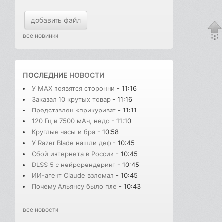
добавить файл
все новинки
ПОСЛЕДНИЕ
НОВОСТИ
У MAX появятся сторонни
- 11:16
Заказал 10 крутых товар
- 11:16
Представлен «прикуриват
- 11:11
120 Гц и 7500 мАч, недо
- 11:10
Круглые часы и бра
- 10:58
У Razer Blade нашли деф
- 10:45
Сбой интернета в России
- 10:45
DLSS 5 с нейрорендеринг
- 10:45
ИИ-агент Claude взломал
- 10:45
Почему Альянсу было пле
- 10:43
все новости