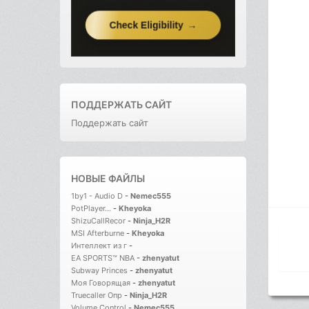
ПОДДЕРЖАТЬ САЙТ
Поддержать сайт
НОВЫЕ ФАЙЛЫ
1by1 - Audio D
-
Nemec555
PotPlayer...
-
Kheyoka
ShizuCallRecor
-
Ninja_H2R
MSI Afterburne
-
Kheyoka
Интеллект из г
-
EA SPORTS™ NBA
-
zhenyatut
Subway Princes
-
zhenyatut
Моя Говорящая
-
zhenyatut
Truecaller Опр
-
Ninja_H2R
Volume Control
-
Nemec555