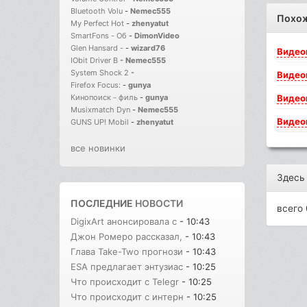
Bluetooth Volu
-
Nemec555
Похо
My Perfect Hot
-
zhenyatut
SmartFons - Об
-
DimonVideo
Glen Hansard -
-
wizard76
Видео
IObit Driver B
-
Nemec555
System Shock 2
-
Видео
Firefox Focus:
-
gunya
Видео
Кинопоиск－филь
-
gunya
Musixmatch Dyn
-
Nemec555
Видео
GUNS UP! Mobil
-
zhenyatut
все новинки
Здесь
ПОСЛЕДНИЕ
НОВОСТИ
всего 
DigixArt анонсировала с
- 10:43
Джон Ромеро рассказал,
- 10:43
Глава Take-Two прогнози
- 10:43
ESA предлагает энтузиас
- 10:25
Что происходит с Telegr
- 10:25
Что происходит с интерн
- 10:25