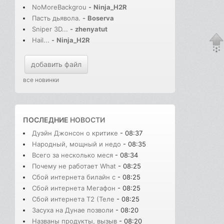
NoMoreBackgrou
-
Ninja_H2R
Пасть дьявола.
-
Boserva
Sniper 3D...
-
zhenyatut
Hail...
-
Ninja_H2R
добавить файл
все новинки
ПОСЛЕДНИЕ
НОВОСТИ
Дуэйн Джонсон о критике
- 08:37
Народный, мощный и недо
- 08:35
Всего за несколько меся
- 08:34
Почему не работает What
- 08:25
Сбой интернета билайн с
- 08:25
Сбой интернета Мегафон
- 08:25
Сбой интернета T2 (Теле
- 08:25
Засуха на Дунае позволи
- 08:20
Названы продукты, вызыв
- 08:20