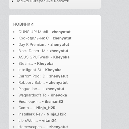
Только интересные новости
НОВИНКИ
GUNS UP! Mobil
-
zhenyatut
Крокодильчик С
-
zhenyatut
Day R Premium.
-
zhenyatut
Black Desert M
-
zhenyatut
ASUS GPUTweak
-
Kheyoka
Steam...
-
Kheyoka
Intelligent St
-
Kheyoka
Carrom Pool: D
-
zhenyatut
Robbery Bob...
-
zhenyatut
Plague Inc....
-
zhenyatut
Wagnardsoft To
-
Kheyoka
Эволюция...
-
iksman82
Canta...
-
Ninja_H2R
InstallerX Rev
-
Ninja_H2R
LibreWolf...
-
vitan04
Homescapes...
-
zhenyatut