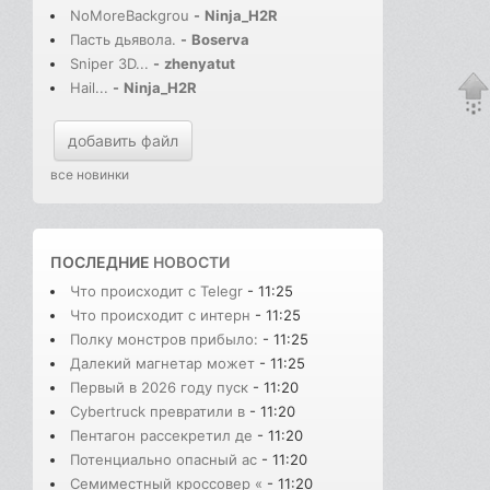
NoMoreBackgrou
-
Ninja_H2R
Пасть дьявола.
-
Boserva
Sniper 3D...
-
zhenyatut
Hail...
-
Ninja_H2R
добавить файл
все новинки
ПОСЛЕДНИЕ
НОВОСТИ
Что происходит с Telegr
- 11:25
Что происходит с интерн
- 11:25
Полку монстров прибыло:
- 11:25
Далекий магнетар может
- 11:25
Первый в 2026 году пуск
- 11:20
Cybertruck превратили в
- 11:20
Пентагон рассекретил де
- 11:20
Потенциально опасный ас
- 11:20
Семиместный кроссовер «
- 11:20