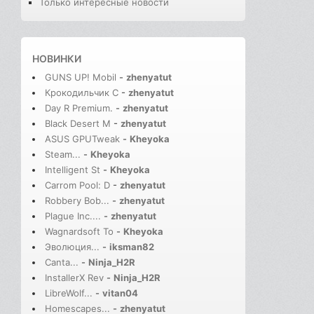
Только интересные новости
НОВИНКИ
GUNS UP! Mobil
-
zhenyatut
Крокодильчик С
-
zhenyatut
Day R Premium.
-
zhenyatut
Black Desert M
-
zhenyatut
ASUS GPUTweak
-
Kheyoka
Steam...
-
Kheyoka
Intelligent St
-
Kheyoka
Carrom Pool: D
-
zhenyatut
Robbery Bob...
-
zhenyatut
Plague Inc....
-
zhenyatut
Wagnardsoft To
-
Kheyoka
Эволюция...
-
iksman82
Canta...
-
Ninja_H2R
InstallerX Rev
-
Ninja_H2R
LibreWolf...
-
vitan04
Homescapes...
-
zhenyatut