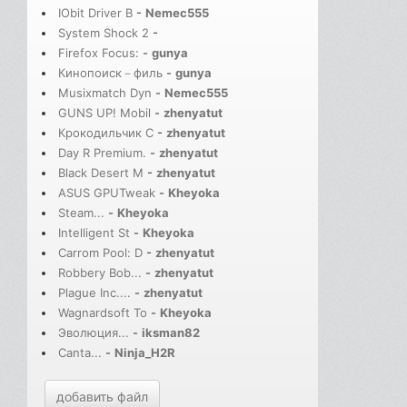
IObit Driver B
-
Nemec555
System Shock 2
-
Firefox Focus:
-
gunya
Кинопоиск－филь
-
gunya
Musixmatch Dyn
-
Nemec555
GUNS UP! Mobil
-
zhenyatut
Крокодильчик С
-
zhenyatut
Day R Premium.
-
zhenyatut
Black Desert M
-
zhenyatut
ASUS GPUTweak
-
Kheyoka
Steam...
-
Kheyoka
Intelligent St
-
Kheyoka
Carrom Pool: D
-
zhenyatut
Robbery Bob...
-
zhenyatut
Plague Inc....
-
zhenyatut
Wagnardsoft To
-
Kheyoka
Эволюция...
-
iksman82
Canta...
-
Ninja_H2R
добавить файл