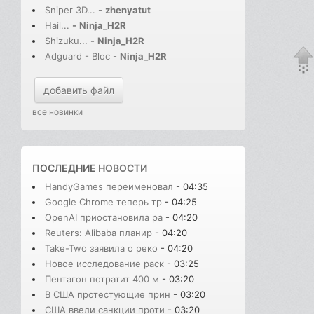
Sniper 3D...
-
zhenyatut
Hail...
-
Ninja_H2R
Shizuku...
-
Ninja_H2R
Adguard - Bloc
-
Ninja_H2R
добавить файл
все новинки
ПОСЛЕДНИЕ
НОВОСТИ
HandyGames переименовал
- 04:35
Google Chrome теперь тр
- 04:25
OpenAI приостановила ра
- 04:20
Reuters: Alibaba планир
- 04:20
Take-Two заявила о реко
- 04:20
Новое исследование раск
- 03:25
Пентагон потратит 400 м
- 03:20
В США протестующие прин
- 03:20
США ввели санкции проти
- 03:20