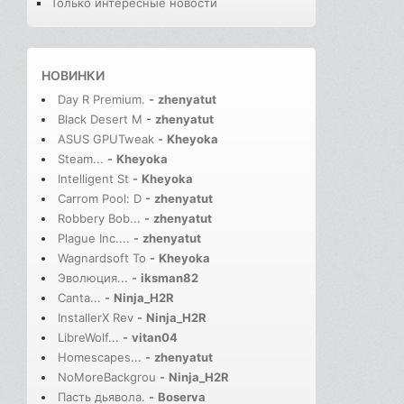
Только интересные новости
НОВИНКИ
Day R Premium.
-
zhenyatut
Black Desert M
-
zhenyatut
ASUS GPUTweak
-
Kheyoka
Steam...
-
Kheyoka
Intelligent St
-
Kheyoka
Carrom Pool: D
-
zhenyatut
Robbery Bob...
-
zhenyatut
Plague Inc....
-
zhenyatut
Wagnardsoft To
-
Kheyoka
Эволюция...
-
iksman82
Canta...
-
Ninja_H2R
InstallerX Rev
-
Ninja_H2R
LibreWolf...
-
vitan04
Homescapes...
-
zhenyatut
NoMoreBackgrou
-
Ninja_H2R
Пасть дьявола.
-
Boserva