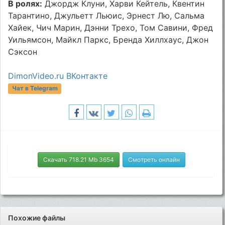
В ролях:
Джордж Клуни, Харви Кейтель, Квентин
Тарантино, Джульетт Льюис, Эрнест Лю, Сальма
Хайек, Чич Марин, Дэнни Трехо, Том Савини, Фред
Уильямсон, Майкл Паркс, Бренда Хиллхаус, Джон
Сэксон
DimonVideo.ru ВКонтакте
Чат в Telegram
Скачать 718.21 Mb 3654
Смотреть онлайн
Похожие файлы