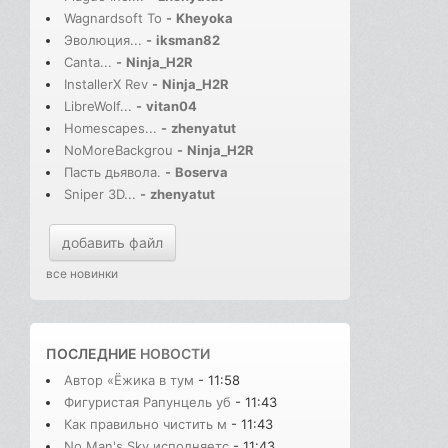
Wagnardsoft To
-
Kheyoka
Эволюция...
-
iksman82
Canta...
-
Ninja_H2R
InstallerX Rev
-
Ninja_H2R
LibreWolf...
-
vitan04
Homescapes...
-
zhenyatut
NoMoreBackgrou
-
Ninja_H2R
Пасть дьявола.
-
Boserva
Sniper 3D...
-
zhenyatut
добавить файл
все новинки
ПОСЛЕДНИЕ
НОВОСТИ
Автор «Ёжика в тум
- 11:58
Фигуристая Рапунцель уб
- 11:43
Как правильно чистить м
- 11:43
No Man's Sky исполняетс
- 11:43