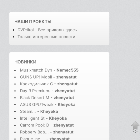
НАШИ ПРОЕКТЫ
DVPrikol - Все приколы здесь
Только интересные новости
НОВИНКИ
Musixmatch Dyn
-
Nemec555
GUNS UP! Mobil
-
zhenyatut
Крокодильчик С
-
zhenyatut
Day R Premium.
-
zhenyatut
Black Desert M
-
zhenyatut
ASUS GPUTweak
-
Kheyoka
Steam...
-
Kheyoka
Intelligent St
-
Kheyoka
Carrom Pool: D
-
zhenyatut
Robbery Bob...
-
zhenyatut
Plague Inc....
-
zhenyatut