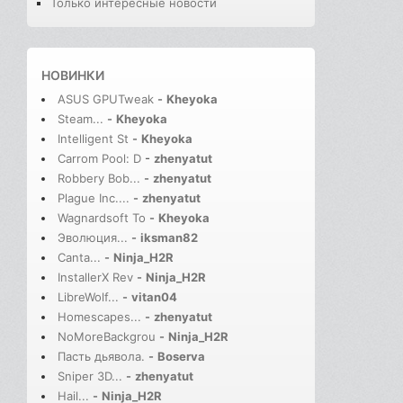
Только интересные новости
НОВИНКИ
ASUS GPUTweak
-
Kheyoka
Steam...
-
Kheyoka
Intelligent St
-
Kheyoka
Carrom Pool: D
-
zhenyatut
Robbery Bob...
-
zhenyatut
Plague Inc....
-
zhenyatut
Wagnardsoft To
-
Kheyoka
Эволюция...
-
iksman82
Canta...
-
Ninja_H2R
InstallerX Rev
-
Ninja_H2R
LibreWolf...
-
vitan04
Homescapes...
-
zhenyatut
NoMoreBackgrou
-
Ninja_H2R
Пасть дьявола.
-
Boserva
Sniper 3D...
-
zhenyatut
Hail...
-
Ninja_H2R