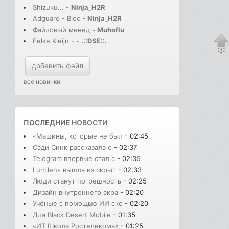
Shizuku...
-
Ninja_H2R
Adguard - Bloc
-
Ninja_H2R
Файловый менед
-
Muhoflu
Eelke Kleijn -
-
.::DSE::.
добавить файл
все новинки
ПОСЛЕДНИЕ
НОВОСТИ
«Машины, которые не был
- 02:45
Сэди Синк рассказала о
- 02:37
Telegram впервые стал с
- 02:35
Lumilens вышла из скрыт
- 02:33
Люди станут погрешность
- 02:25
Дизайн внутреннего экра
- 02:20
Учёные с помощью ИИ ско
- 02:20
Для Black Desert Mobile
- 01:35
«ИТ Школа Ростелекома»
- 01:25