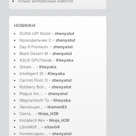
Только интересные новости
НОВИНКИ
GUNS UP! Mobil
-
zhenyatut
Крокодильчик С
-
zhenyatut
Day R Premium.
-
zhenyatut
Black Desert M
-
zhenyatut
ASUS GPUTweak
-
Kheyoka
Steam...
-
Kheyoka
Intelligent St
-
Kheyoka
Carrom Pool: D
-
zhenyatut
Robbery Bob...
-
zhenyatut
Plague Inc....
-
zhenyatut
Wagnardsoft To
-
Kheyoka
Эволюция...
-
iksman82
Canta...
-
Ninja_H2R
InstallerX Rev
-
Ninja_H2R
LibreWolf...
-
vitan04
Homescapes...
-
zhenyatut