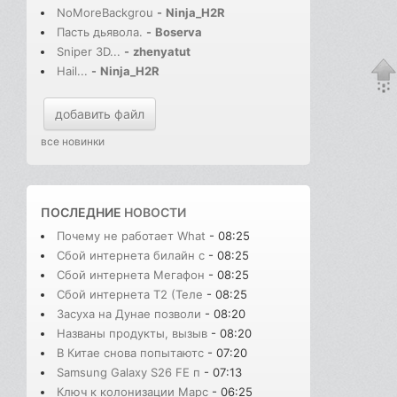
NoMoreBackgrou
-
Ninja_H2R
Пасть дьявола.
-
Boserva
Sniper 3D...
-
zhenyatut
Hail...
-
Ninja_H2R
добавить файл
все новинки
ПОСЛЕДНИЕ
НОВОСТИ
Почему не работает What
- 08:25
Сбой интернета билайн с
- 08:25
Сбой интернета Мегафон
- 08:25
Сбой интернета T2 (Теле
- 08:25
Засуха на Дунае позволи
- 08:20
Названы продукты, вызыв
- 08:20
В Китае снова попытаютс
- 07:20
Samsung Galaxy S26 FE п
- 07:13
Ключ к колонизации Марс
- 06:25