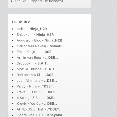
Только интересные новости
НОВИНКИ
Hail...
-
Ninja_H2R
Shizuku...
-
Ninja_H2R
Adguard - Bloc
-
Ninja_H2R
Файловый менед
-
Muhoflu
Eelke Kleijn -
-
.::DSE::.
Armin van Buur
-
.::DSE::.
Dropbox...
-
S.A.T.
Mozilla Thunde
-
S.A.T.
Re:Locate & Ri
-
.::DSE::.
Juan Alminana
-
.::DSE::.
Paipy - Nitro
-
.::DSE::.
Travel5 - Futu
-
.::DSE::.
4 Strings & Su
-
.::DSE::.
Krevix - We Ca
-
.::DSE::.
AFTERUS x That
-
.::DSE::.
Opera One + GX
-
Kheyoka