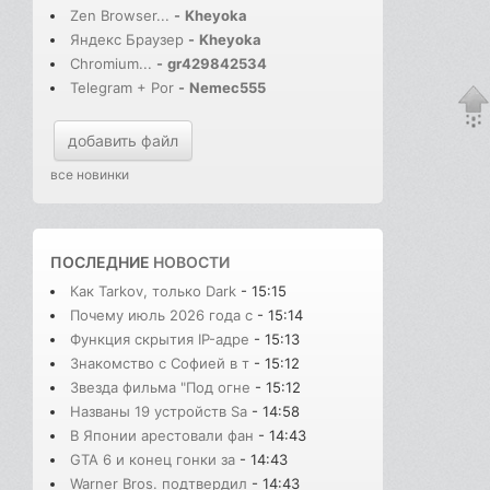
Zen Browser...
-
Kheyoka
Яндекс Браузер
-
Kheyoka
Chromium...
-
gr429842534
Telegram + Por
-
Nemec555
добавить файл
все новинки
ПОСЛЕДНИЕ
НОВОСТИ
Как Tarkov, только Dark
- 15:15
Почему июль 2026 года с
- 15:14
Функция скрытия IP-адре
- 15:13
Знакомство с Софией в т
- 15:12
Звезда фильма "Под огне
- 15:12
Названы 19 устройств Sa
- 14:58
В Японии арестовали фан
- 14:43
GTA 6 и конец гонки за
- 14:43
Warner Bros. подтвердил
- 14:43