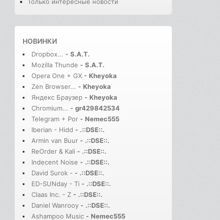
Только интересные новости
НОВИНКИ
Dropbox...
-
S.A.T.
Mozilla Thunde
-
S.A.T.
Opera One + GX
-
Kheyoka
Zen Browser...
-
Kheyoka
Яндекс Браузер
-
Kheyoka
Chromium...
-
gr429842534
Telegram + Por
-
Nemec555
Iberian - Hidd
-
.::DSE::.
Armin van Buur
-
.::DSE::.
ReOrder & Kali
-
.::DSE::.
Indecent Noise
-
.::DSE::.
David Surok -
-
.::DSE::.
ED-SUNday - Ti
-
.::DSE::.
Claas Inc. - Z
-
.::DSE::.
Daniel Wanrooy
-
.::DSE::.
Ashampoo Music
-
Nemec555