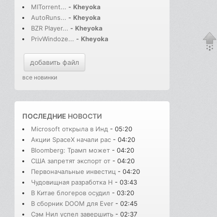
MITorrent...
-
Kheyoka
AutoRuns...
-
Kheyoka
BZR Player...
-
Kheyoka
PrivWindoze...
-
Kheyoka
добавить файл
все новинки
ПОСЛЕДНИЕ
НОВОСТИ
Microsoft открыла в Инд
- 05:20
Акции SpaceX начали рас
- 04:20
Bloomberg: Трамп может
- 04:20
США запретят экспорт от
- 04:20
Первоначальные инвестиц
- 04:20
Чудовищная разработка H
- 03:43
В Китае блогеров осудил
- 03:20
В сборник DOOM для Ever
- 02:45
Сэм Нил успел завершить
- 02:37