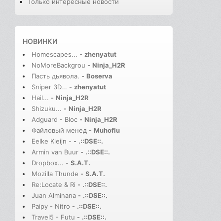
Только интересные новости
НОВИНКИ
Homescapes...
-
zhenyatut
NoMoreBackgrou
-
Ninja_H2R
Пасть дьявола.
-
Boserva
Sniper 3D...
-
zhenyatut
Hail...
-
Ninja_H2R
Shizuku...
-
Ninja_H2R
Adguard - Bloc
-
Ninja_H2R
Файловый менед
-
Muhoflu
Eelke Kleijn -
-
.::DSE::.
Armin van Buur
-
.::DSE::.
Dropbox...
-
S.A.T.
Mozilla Thunde
-
S.A.T.
Re:Locate & Ri
-
.::DSE::.
Juan Alminana
-
.::DSE::.
Paipy - Nitro
-
.::DSE::.
Travel5 - Futu
-
.::DSE::.