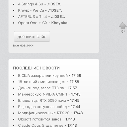
4 Strings & Su
-
.::DSE::.
Krevix - We Ca
-
.::DSE::.
AFTERUS x That
-
.::DSE::.
Opera One + GX
-
Kheyoka
добавить файл
все новинки
ПОСЛЕДНИЕ
НОВОСТИ
В США завершили крупней
- 17:58
18-летний американец ст
- 17:58
Деньги под залог ПТС за
- 17:57
Майнерскую NVIDIA CMP 1
- 17:45
Владельцы RTX 5090 нача
- 17:45
Еще одна потужная побед
- 17:44
Модифицированные RTX 20
- 17:43
Ubisoft готовится занов
- 17:43
Claude Opus 5 удалил ве
- 17:43