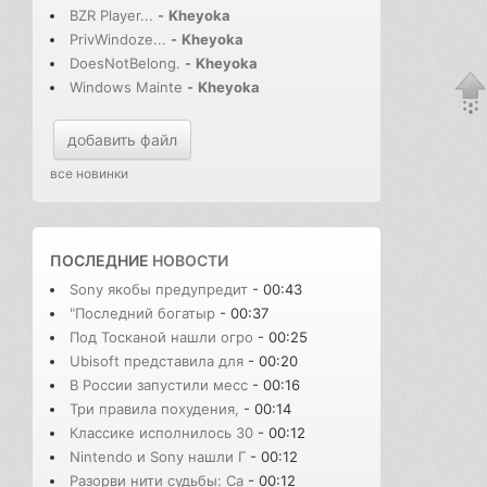
BZR Player...
-
Kheyoka
PrivWindoze...
-
Kheyoka
DoesNotBelong.
-
Kheyoka
Windows Mainte
-
Kheyoka
добавить файл
все новинки
ПОСЛЕДНИЕ
НОВОСТИ
Sony якобы предупредит
- 00:43
"Последний богатыр
- 00:37
Под Тосканой нашли огро
- 00:25
Ubisoft представила для
- 00:20
В России запустили месс
- 00:16
Три правила похудения,
- 00:14
Классике исполнилось 30
- 00:12
Nintendo и Sony нашли Г
- 00:12
Разорви нити судьбы: Сa
- 00:12