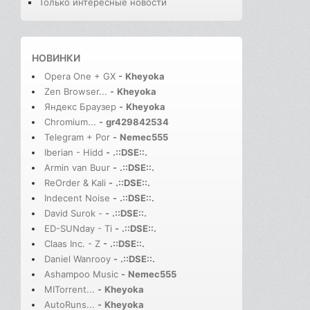
Только интересные новости
НОВИНКИ
Opera One + GX
-
Kheyoka
Zen Browser...
-
Kheyoka
Яндекс Браузер
-
Kheyoka
Chromium...
-
gr429842534
Telegram + Por
-
Nemec555
Iberian - Hidd
-
.::DSE::.
Armin van Buur
-
.::DSE::.
ReOrder & Kali
-
.::DSE::.
Indecent Noise
-
.::DSE::.
David Surok -
-
.::DSE::.
ED-SUNday - Ti
-
.::DSE::.
Claas Inc. - Z
-
.::DSE::.
Daniel Wanrooy
-
.::DSE::.
Ashampoo Music
-
Nemec555
MITorrent...
-
Kheyoka
AutoRuns...
-
Kheyoka