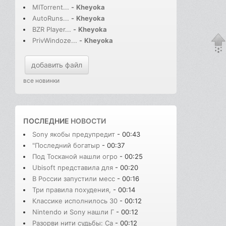
MITorrent...
-
Kheyoka
AutoRuns...
-
Kheyoka
BZR Player...
-
Kheyoka
PrivWindoze...
-
Kheyoka
добавить файл
все новинки
ПОСЛЕДНИЕ
НОВОСТИ
Sony якобы предупредит
- 00:43
"Последний богатыр
- 00:37
Под Тосканой нашли огро
- 00:25
Ubisoft представила для
- 00:20
В России запустили месс
- 00:16
Три правила похудения,
- 00:14
Классике исполнилось 30
- 00:12
Nintendo и Sony нашли Г
- 00:12
Разорви нити судьбы: Сa
- 00:12