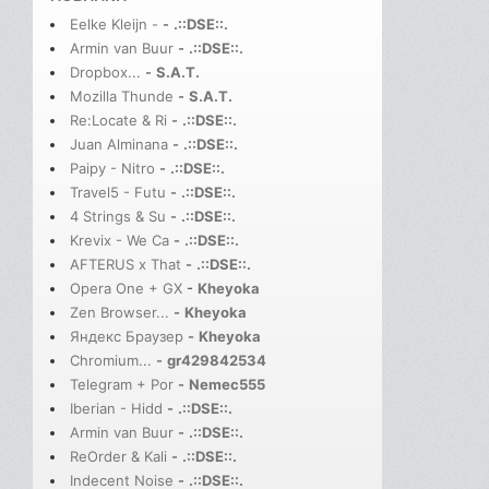
Eelke Kleijn -
-
.::DSE::.
Armin van Buur
-
.::DSE::.
Dropbox...
-
S.A.T.
Mozilla Thunde
-
S.A.T.
Re:Locate & Ri
-
.::DSE::.
Juan Alminana
-
.::DSE::.
Paipy - Nitro
-
.::DSE::.
Travel5 - Futu
-
.::DSE::.
4 Strings & Su
-
.::DSE::.
Krevix - We Ca
-
.::DSE::.
AFTERUS x That
-
.::DSE::.
Opera One + GX
-
Kheyoka
Zen Browser...
-
Kheyoka
Яндекс Браузер
-
Kheyoka
Chromium...
-
gr429842534
Telegram + Por
-
Nemec555
Iberian - Hidd
-
.::DSE::.
Armin van Buur
-
.::DSE::.
ReOrder & Kali
-
.::DSE::.
Indecent Noise
-
.::DSE::.