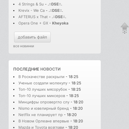
4 Strings & Su
-
.::DSE::.
Krevix - We Ca
-
.::DSE::.
AFTERUS x That
-
.::DSE::.
Opera One + GX
-
Kheyoka
добавить файл
все новинки
ПОСЛЕДНИЕ
НОВОСТИ
В Роскачестве раскрыли
- 18:25
Ученые создали молекулу
- 18:25
Топ-10 лучших мясорубок
- 18:25
Топ-10 лучших миксеров
- 18:25
Минцифры опровергло слу
- 18:20
Nismo и ювелирный бренд
- 18:20
Netflix не планирует пр
- 18:20
В Новом Орлеане впервые
- 18:20
Mazda и Toyota возглави
- 18:20