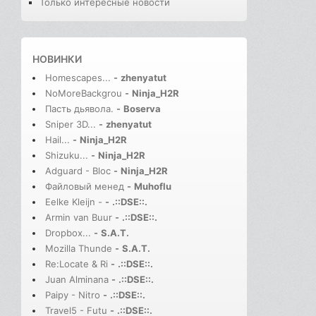
Только интересные новости
НОВИНКИ
Homescapes...
-
zhenyatut
NoMoreBackgrou
-
Ninja_H2R
Пасть дьявола.
-
Boserva
Sniper 3D...
-
zhenyatut
Hail...
-
Ninja_H2R
Shizuku...
-
Ninja_H2R
Adguard - Bloc
-
Ninja_H2R
Файловый менед
-
Muhoflu
Eelke Kleijn -
-
.::DSE::.
Armin van Buur
-
.::DSE::.
Dropbox...
-
S.A.T.
Mozilla Thunde
-
S.A.T.
Re:Locate & Ri
-
.::DSE::.
Juan Alminana
-
.::DSE::.
Paipy - Nitro
-
.::DSE::.
Travel5 - Futu
-
.::DSE::.