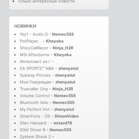
Только интересные новости
НОВИНКИ
1by1 - Audio D
-
Nemec555
PotPlayer...
-
Kheyoka
ShizuCallRecor
-
Ninja_H2R
MSI Afterburne
-
Kheyoka
Интеллект из г
-
EA SPORTS™ NBA
-
zhenyatut
Subway Princes
-
zhenyatut
Моя Говорящая
-
zhenyatut
Truecaller Опр
-
Ninja_H2R
Volume Control
-
Nemec555
Bluetooth Volu
-
Nemec555
My Perfect Hot
-
zhenyatut
SmartFons - Об
-
DimonVideo
Glen Hansard -
-
wizard76
IObit Driver B
-
Nemec555
System Shock 2
-