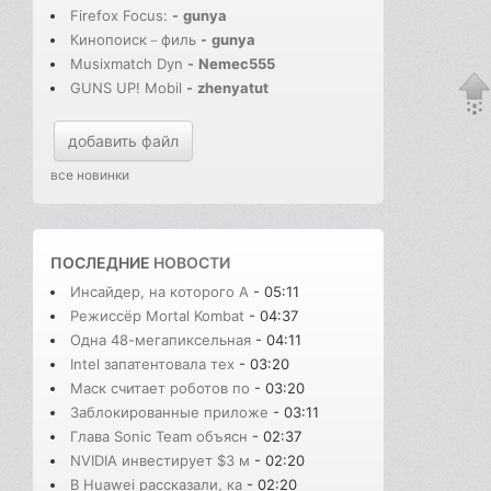
Firefox Focus:
-
gunya
Кинопоиск－филь
-
gunya
Musixmatch Dyn
-
Nemec555
GUNS UP! Mobil
-
zhenyatut
добавить файл
все новинки
ПОСЛЕДНИЕ
НОВОСТИ
Инсайдер, на которого A
- 05:11
Режиссёр Mortal Kombat
- 04:37
Одна 48-мегапиксельная
- 04:11
Intel запатентовала тех
- 03:20
Маск считает роботов по
- 03:20
Заблокированные приложе
- 03:11
Глава Sonic Team объясн
- 02:37
NVIDIA инвестирует $3 м
- 02:20
В Huawei рассказали, ка
- 02:20