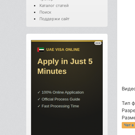
Каталог статей
Поиск
Поддержи сайт
Видео
Тип 
Разре
Разме
Чат в