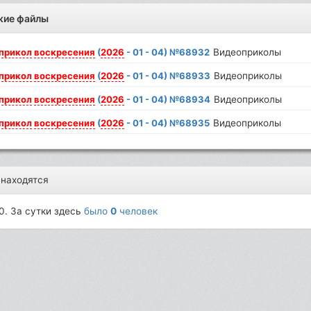
жие файлы
прикол
воскресения
(
2026
- 01 - 04) №68932
Видеоприколы
прикол
воскресения
(
2026
- 01 - 04) №68933
Видеоприколы
прикол
воскресения
(
2026
- 01 - 04) №68934
Видеоприколы
прикол
воскресения
(
2026
- 01 - 04) №68935
Видеоприколы
 находятся
0. За сутки здесь
было
0
человек