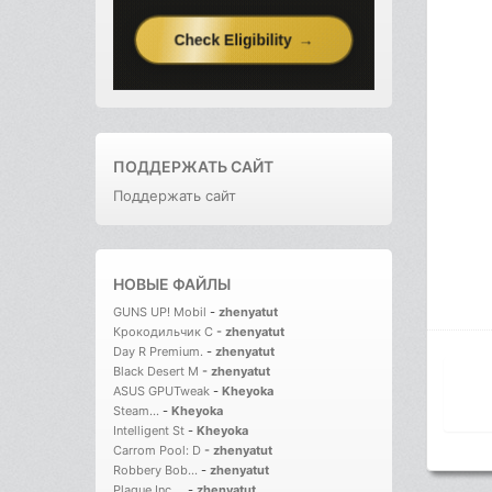
ПОДДЕРЖАТЬ САЙТ
Поддержать сайт
НОВЫЕ ФАЙЛЫ
GUNS UP! Mobil
-
zhenyatut
Крокодильчик С
-
zhenyatut
Day R Premium.
-
zhenyatut
Black Desert M
-
zhenyatut
ASUS GPUTweak
-
Kheyoka
Steam...
-
Kheyoka
Intelligent St
-
Kheyoka
Carrom Pool: D
-
zhenyatut
Robbery Bob...
-
zhenyatut
Plague Inc....
-
zhenyatut