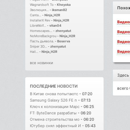
Wagnardsoft To
-
Kheyoka
Похо
Эволюция...
-
iksman82
Canta...
-
Ninja_H2R
InstallerX Rev
-
Ninja_H2R
Видео
LibreWolf...
-
vitan04
Homescapes...
-
zhenyatut
Видео
NoMoreBackgrou
-
Ninja_H2R
Видео
Пасть дьявола.
-
Boserva
Sniper 3D...
-
zhenyatut
Видео
Hail...
-
Ninja_H2R
все новинки
Здесь
ПОСЛЕДНИЕ
НОВОСТИ
всего 
В Китае снова попытаютс
- 07:20
Samsung Galaxy S26 FE п
- 07:13
Ключ к колонизации Марс
- 06:25
FT: ByteDance разрабаты
- 06:20
Отмена строительства мо
- 06:20
Ютубер снял эффектный И
- 05:43