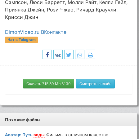
Сэмпсон, Люси Барретт, Молли Райт, Келли Гейл,
Приянка Джейн, Рози Чжао, Ричард Краучли,
Крисси Джин
DimonVideo.ru ВКонтакте
Чат в Telegram
Скачать 715.80 Mb 3130
Смотреть онлайн
Похожие файлы
Аватар: Путь
воды
Фильмы в отличном качестве