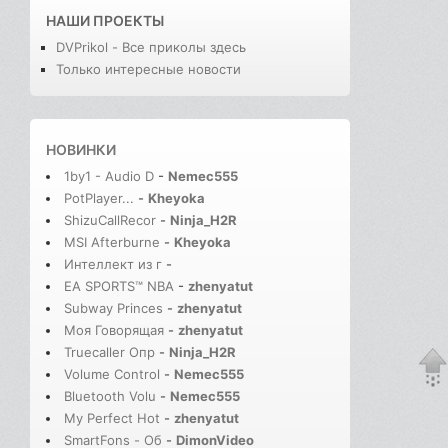
НАШИ ПРОЕКТЫ
DVPrikol - Все приколы здесь
Только интересные новости
НОВИНКИ
1by1 - Audio D
-
Nemec555
PotPlayer...
-
Kheyoka
ShizuCallRecor
-
Ninja_H2R
MSI Afterburne
-
Kheyoka
Интеллект из г
-
EA SPORTS™ NBA
-
zhenyatut
Subway Princes
-
zhenyatut
Моя Говорящая
-
zhenyatut
Truecaller Опр
-
Ninja_H2R
Volume Control
-
Nemec555
Bluetooth Volu
-
Nemec555
My Perfect Hot
-
zhenyatut
SmartFons - Об
-
DimonVideo