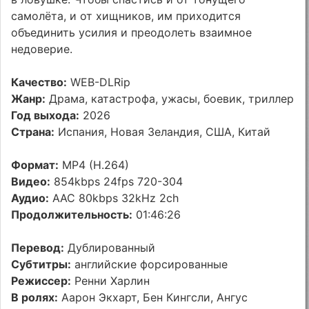
самолёта, и от хищников, им приходится
объединить усилия и преодолеть взаимное
недоверие.
Качество:
WEB-DLRip
Жанр:
Драма, катастрофа, ужасы, боевик, триллер
Год выхода:
2026
Страна:
Испания, Новая Зеландия, США, Китай
Формат:
MP4 (H.264)
Видео:
854kbps 24fps 720-304
Аудио:
AAC 80kbps 32kHz 2ch
Продолжительность:
01:46:26
Перевод:
Дублированный
Субтитры:
английские форсированные
Режиссер:
Ренни Харлин
В ролях:
Аарон Экхарт, Бен Кингсли, Ангус