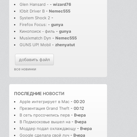
Glen Hansard -
-
wizard76
IObit Driver B
-
Nemec555
System Shock 2
-
Firefox Focus:
-
gunya
Кинопоиск－филь
-
gunya
Musixmatch Dyn
-
Nemec555
GUNS UP! Mobil
-
zhenyatut
добавить файл
все новинки
ПОСЛЕДНИЕ
НОВОСТИ
Apple интегрирует в Mac
- 00:20
Презентация Grand Theft
- 00:12
В сеть просочились перв
- Вчера
В Подмосковье вышел на
- Вчера
Моддер подал охлаждающу
- Вчера
Google сделала свой луч
- Вчера