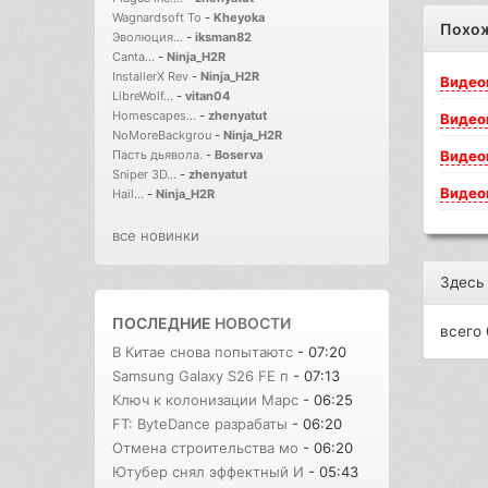
Wagnardsoft To
-
Kheyoka
Похо
Эволюция...
-
iksman82
Canta...
-
Ninja_H2R
InstallerX Rev
-
Ninja_H2R
Видео
LibreWolf...
-
vitan04
Homescapes...
-
zhenyatut
Видео
NoMoreBackgrou
-
Ninja_H2R
Видео
Пасть дьявола.
-
Boserva
Sniper 3D...
-
zhenyatut
Видео
Hail...
-
Ninja_H2R
все новинки
Здесь
ПОСЛЕДНИЕ
НОВОСТИ
всего 
В Китае снова попытаютс
- 07:20
Samsung Galaxy S26 FE п
- 07:13
Ключ к колонизации Марс
- 06:25
FT: ByteDance разрабаты
- 06:20
Отмена строительства мо
- 06:20
Ютубер снял эффектный И
- 05:43