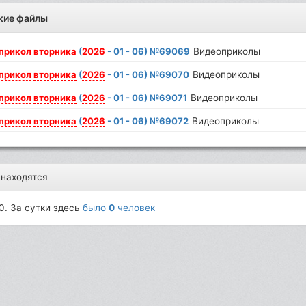
жие файлы
прикол
вторника
(
2026
- 01 - 06) №69069
Видеоприколы
прикол
вторника
(
2026
- 01 - 06) №69070
Видеоприколы
прикол
вторника
(
2026
- 01 - 06) №69071
Видеоприколы
прикол
вторника
(
2026
- 01 - 06) №69072
Видеоприколы
 находятся
0. За сутки здесь
было
0
человек