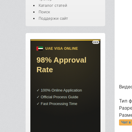
Каталог статей
Поиск
Поддержи сайт
Видео
Тип 
Разре
Разме
Чат в