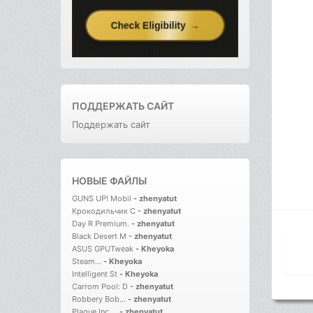
ПОДДЕРЖАТЬ САЙТ
Поддержать сайт
НОВЫЕ ФАЙЛЫ
GUNS UP! Mobil
-
zhenyatut
Крокодильчик С
-
zhenyatut
Day R Premium.
-
zhenyatut
Black Desert M
-
zhenyatut
ASUS GPUTweak
-
Kheyoka
Steam...
-
Kheyoka
Intelligent St
-
Kheyoka
Carrom Pool: D
-
zhenyatut
Robbery Bob...
-
zhenyatut
Plague Inc....
-
zhenyatut