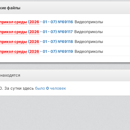
жие файлы
прикол
среды
(
2026
- 01 - 07) №69116
Видеоприколы
прикол
среды
(
2026
- 01 - 07) №69117
Видеоприколы
прикол
среды
(
2026
- 01 - 07) №69118
Видеоприколы
прикол
среды
(
2026
- 01 - 07) №69119
Видеоприколы
 находятся
0. За сутки здесь
было
0
человек