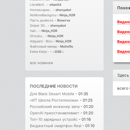
LibreWolf...
-
vitan04
Похо
Homescapes...
-
zhenyatut
NoMoreBackgrou
-
Ninja_H2R
Пасть дьявола.
-
Boserva
Видео
Sniper 3D...
-
zhenyatut
Hail...
-
Ninja_H2R
Видео
Shizuku...
-
Ninja_H2R
Видео
Adguard - Bloc
-
Ninja_H2R
Файловый менед
-
Muhoflu
Видео
Eelke Kleijn -
-
.::DSE::.
все новинки
Здесь
ПОСЛЕДНИЕ
НОВОСТИ
всего 
Для Black Desert Mobile
- 01:35
«ИТ Школа Ростелекома»
- 01:25
Российский инженер запа
- 01:20
OpenAI приостанавливает
- 01:20
Топ-10 зарядных устройс
- 01:16
Бюджетный смартфон Real
- 01:10