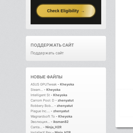
ПОДДЕРЖАТЬ САЙТ
Поддержать сайт
НОВЫЕ ФАЙЛЫ
ASUS GPUTweak
-
Kheyoka
Steam...
-
Kheyoka
Intelligent St
-
Kheyoka
Carrom Pool: D
-
zhenyatut
Robbery Bob...
-
zhenyatut
Plague Inc....
-
zhenyatut
Wagnardsoft To
-
Kheyoka
Эволюция...
-
iksman82
Canta...
-
Ninja_H2R
InstallerX Rev
-
Ninja_H2R