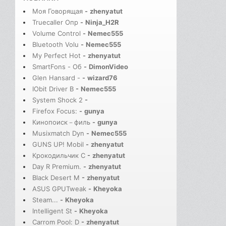
Моя Говорящая
-
zhenyatut
Truecaller Опр
-
Ninja_H2R
Volume Control
-
Nemec555
Bluetooth Volu
-
Nemec555
My Perfect Hot
-
zhenyatut
SmartFons - Об
-
DimonVideo
Glen Hansard -
-
wizard76
IObit Driver B
-
Nemec555
System Shock 2
-
Firefox Focus:
-
gunya
Кинопоиск－филь
-
gunya
Musixmatch Dyn
-
Nemec555
GUNS UP! Mobil
-
zhenyatut
Крокодильчик С
-
zhenyatut
Day R Premium.
-
zhenyatut
Black Desert M
-
zhenyatut
ASUS GPUTweak
-
Kheyoka
Steam...
-
Kheyoka
Intelligent St
-
Kheyoka
Carrom Pool: D
-
zhenyatut