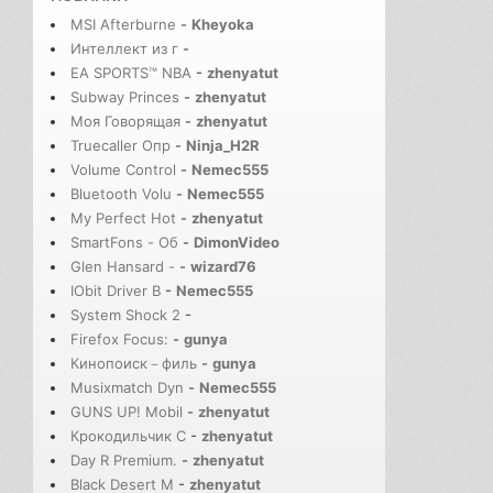
MSI Afterburne
-
Kheyoka
Интеллект из г
-
EA SPORTS™ NBA
-
zhenyatut
Subway Princes
-
zhenyatut
Моя Говорящая
-
zhenyatut
Truecaller Опр
-
Ninja_H2R
Volume Control
-
Nemec555
Bluetooth Volu
-
Nemec555
My Perfect Hot
-
zhenyatut
SmartFons - Об
-
DimonVideo
Glen Hansard -
-
wizard76
IObit Driver B
-
Nemec555
System Shock 2
-
Firefox Focus:
-
gunya
Кинопоиск－филь
-
gunya
Musixmatch Dyn
-
Nemec555
GUNS UP! Mobil
-
zhenyatut
Крокодильчик С
-
zhenyatut
Day R Premium.
-
zhenyatut
Black Desert M
-
zhenyatut