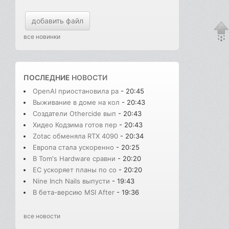
добавить файл
все новинки
ПОСЛЕДНИЕ
НОВОСТИ
OpenAI приостановила ра
- 20:45
Выживание в доме на кол
- 20:43
Создатели Othercide вып
- 20:43
Хидео Кодзима готов пер
- 20:43
Zotac обменяла RTX 4090
- 20:34
Европа стала ускоренно
- 20:25
В Tom's Hardware сравни
- 20:20
ЕС ускоряет планы по со
- 20:20
Nine Inch Nails выпусти
- 19:43
В бета-версию MSI After
- 19:36
все новости