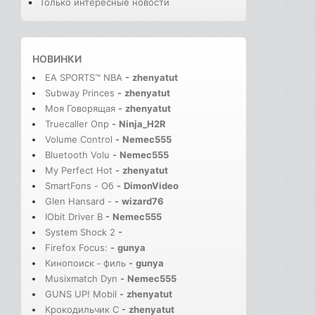
Только интересные новости
НОВИНКИ
EA SPORTS™ NBA
-
zhenyatut
Subway Princes
-
zhenyatut
Моя Говорящая
-
zhenyatut
Truecaller Опр
-
Ninja_H2R
Volume Control
-
Nemec555
Bluetooth Volu
-
Nemec555
My Perfect Hot
-
zhenyatut
SmartFons - Об
-
DimonVideo
Glen Hansard -
-
wizard76
IObit Driver B
-
Nemec555
System Shock 2
-
Firefox Focus:
-
gunya
Кинопоиск－филь
-
gunya
Musixmatch Dyn
-
Nemec555
GUNS UP! Mobil
-
zhenyatut
Крокодильчик С
-
zhenyatut