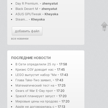
Day R Premium.
-
zhenyatut
Black Desert M
-
zhenyatut
ASUS GPUTweak
-
Kheyoka
Steam...
-
Kheyoka
добавить файл
все новинки
ПОСЛЕДНИЕ
НОВОСТИ
В Сети определили 25 лу
- 17:58
Кризис ОЗУ доводит нас
- 17:45
LEGO выпустит набор "Ми
- 17:43
Глава Take-Two заявил,
- 17:43
Математический тест на
- 17:25
Gears of War E-Day прот
- 17:20
SpaceX планирует запуст
- 17:20
Мировые цены на продово
- 17:20
Apple не договорилась с
- 17:13