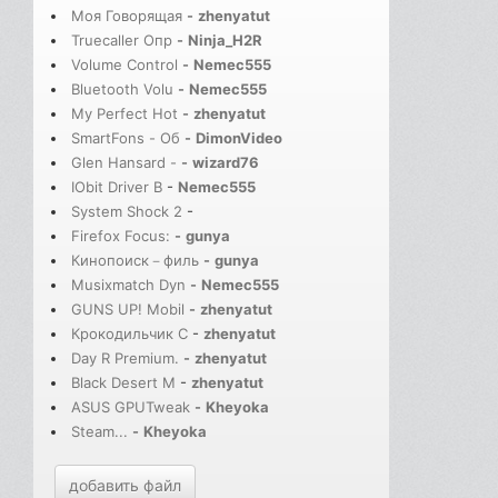
Моя Говорящая
-
zhenyatut
Truecaller Опр
-
Ninja_H2R
Volume Control
-
Nemec555
Bluetooth Volu
-
Nemec555
My Perfect Hot
-
zhenyatut
SmartFons - Об
-
DimonVideo
Glen Hansard -
-
wizard76
IObit Driver B
-
Nemec555
System Shock 2
-
Firefox Focus:
-
gunya
Кинопоиск－филь
-
gunya
Musixmatch Dyn
-
Nemec555
GUNS UP! Mobil
-
zhenyatut
Крокодильчик С
-
zhenyatut
Day R Premium.
-
zhenyatut
Black Desert M
-
zhenyatut
ASUS GPUTweak
-
Kheyoka
Steam...
-
Kheyoka
добавить файл