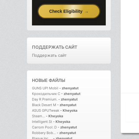
ПОДДЕРЖАТЬ САЙТ
Поддержать сайт
НОВЫЕ ФАЙЛЫ
GUNS UP! Mobil
-
zhenyatut
Крокодильчик С
-
zhenyatut
Day R Premium.
-
zhenyatut
Black Desert M
-
zhenyatut
ASUS GPUTweak
-
Kheyoka
Steam...
-
Kheyoka
Intelligent St
-
Kheyoka
Carrom Pool: D
-
zhenyatut
Robbery Bob...
-
zhenyatut
Plague Inc....
-
zhenyatut