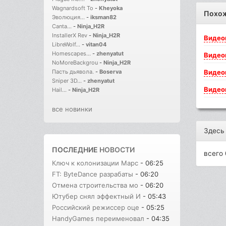
Wagnardsoft To
-
Kheyoka
Похо
Эволюция...
-
iksman82
Canta...
-
Ninja_H2R
InstallerX Rev
-
Ninja_H2R
Видео
LibreWolf...
-
vitan04
Homescapes...
-
zhenyatut
Видео
NoMoreBackgrou
-
Ninja_H2R
Видео
Пасть дьявола.
-
Boserva
Sniper 3D...
-
zhenyatut
Видео
Hail...
-
Ninja_H2R
все новинки
Здесь
ПОСЛЕДНИЕ
НОВОСТИ
всего 
Ключ к колонизации Марс
- 06:25
FT: ByteDance разрабаты
- 06:20
Отмена строительства мо
- 06:20
Ютубер снял эффектный И
- 05:43
Российский режиссер оце
- 05:25
HandyGames переименовал
- 04:35