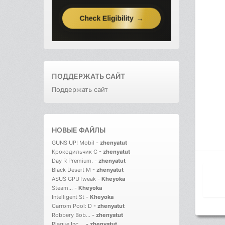
ПОДДЕРЖАТЬ САЙТ
Поддержать сайт
НОВЫЕ ФАЙЛЫ
GUNS UP! Mobil
-
zhenyatut
Крокодильчик С
-
zhenyatut
Day R Premium.
-
zhenyatut
Black Desert M
-
zhenyatut
ASUS GPUTweak
-
Kheyoka
Steam...
-
Kheyoka
Intelligent St
-
Kheyoka
Carrom Pool: D
-
zhenyatut
Robbery Bob...
-
zhenyatut
Plague Inc....
-
zhenyatut