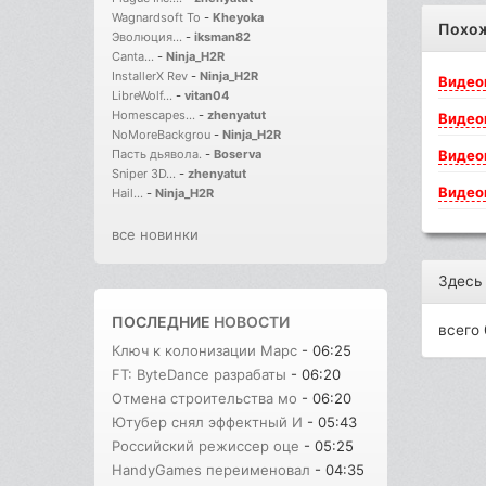
Wagnardsoft To
-
Kheyoka
Похо
Эволюция...
-
iksman82
Canta...
-
Ninja_H2R
InstallerX Rev
-
Ninja_H2R
Видео
LibreWolf...
-
vitan04
Homescapes...
-
zhenyatut
Видео
NoMoreBackgrou
-
Ninja_H2R
Видео
Пасть дьявола.
-
Boserva
Sniper 3D...
-
zhenyatut
Видео
Hail...
-
Ninja_H2R
все новинки
Здесь
ПОСЛЕДНИЕ
НОВОСТИ
всего 
Ключ к колонизации Марс
- 06:25
FT: ByteDance разрабаты
- 06:20
Отмена строительства мо
- 06:20
Ютубер снял эффектный И
- 05:43
Российский режиссер оце
- 05:25
HandyGames переименовал
- 04:35