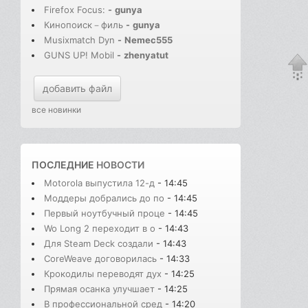
Firefox Focus:
-
gunya
Кинопоиск－филь
-
gunya
Musixmatch Dyn
-
Nemec555
GUNS UP! Mobil
-
zhenyatut
добавить файл
все новинки
ПОСЛЕДНИЕ
НОВОСТИ
Motorola выпустила 12-д
- 14:45
Моддеры добрались до по
- 14:45
Первый ноутбучный проце
- 14:45
Wo Long 2 переходит в о
- 14:43
Для Steam Deck создали
- 14:43
CoreWeave договорилась
- 14:33
Крокодилы переводят дух
- 14:25
Прямая осанка улучшает
- 14:25
В профессиональной сред
- 14:20