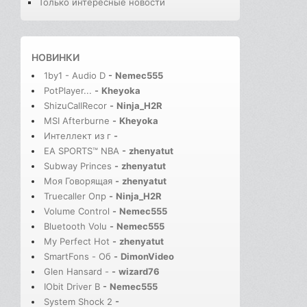
Только интересные новости
НОВИНКИ
1by1 - Audio D
-
Nemec555
PotPlayer...
-
Kheyoka
ShizuCallRecor
-
Ninja_H2R
MSI Afterburne
-
Kheyoka
Интеллект из г
-
EA SPORTS™ NBA
-
zhenyatut
Subway Princes
-
zhenyatut
Моя Говорящая
-
zhenyatut
Truecaller Опр
-
Ninja_H2R
Volume Control
-
Nemec555
Bluetooth Volu
-
Nemec555
My Perfect Hot
-
zhenyatut
SmartFons - Об
-
DimonVideo
Glen Hansard -
-
wizard76
IObit Driver B
-
Nemec555
System Shock 2
-