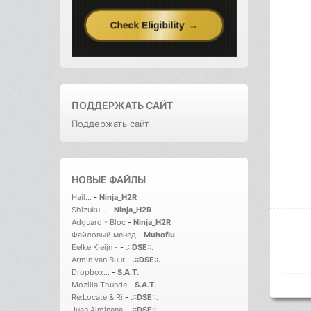
ПОДДЕРЖАТЬ САЙТ
Поддержать сайт
НОВЫЕ ФАЙЛЫ
Hail...
-
Ninja_H2R
Shizuku...
-
Ninja_H2R
Adguard - Bloc
-
Ninja_H2R
Файловый менед
-
Muhoflu
Eelke Kleijn -
-
.::DSE::.
Armin van Buur
-
.::DSE::.
Dropbox...
-
S.A.T.
Mozilla Thunde
-
S.A.T.
Re:Locate & Ri
-
.::DSE::.
Juan Alminana
-
.::DSE::.