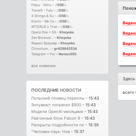
Paipy - Nitro
-
.::DSE::.
Похо
Travel5 - Futu
-
.::DSE::.
4 Strings & Su
-
.::DSE::.
Krevix - We Ca
-
.::DSE::.
Видео
AFTERUS x That
-
.::DSE::.
Opera One + GX
-
Kheyoka
Видео
Zen Browser...
-
Kheyoka
Видео
Яндекс Браузер
-
Kheyoka
Chromium...
-
gr429842534
Видео
Telegram + Por
-
Nemec555
все новинки
Здесь
ПОСЛЕДНИЕ
НОВОСТИ
всего 
Польский пловец переплы
- 15:43
Энтузиаст потратил $900
- 15:43
Модели OpenAI месяцами
- 15:43
Разгонный блок Falcon 9
- 15:43
Раскрыты подробности пе
- 15:39
"Человек-паук: Нов
- 15:37