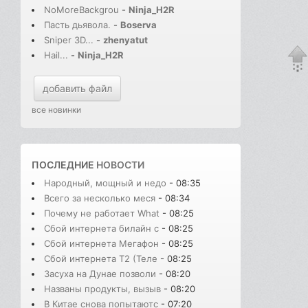
NoMoreBackgrou
-
Ninja_H2R
Пасть дьявола.
-
Boserva
Sniper 3D...
-
zhenyatut
Hail...
-
Ninja_H2R
добавить файл
все новинки
ПОСЛЕДНИЕ
НОВОСТИ
Народный, мощный и недо
- 08:35
Всего за несколько меся
- 08:34
Почему не работает What
- 08:25
Сбой интернета билайн с
- 08:25
Сбой интернета Мегафон
- 08:25
Сбой интернета T2 (Теле
- 08:25
Засуха на Дунае позволи
- 08:20
Названы продукты, вызыв
- 08:20
В Китае снова попытаютс
- 07:20