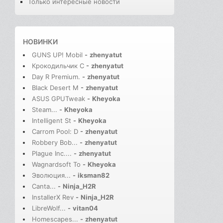
Только интересные новости
НОВИНКИ
GUNS UP! Mobil
-
zhenyatut
Крокодильчик С
-
zhenyatut
Day R Premium.
-
zhenyatut
Black Desert M
-
zhenyatut
ASUS GPUTweak
-
Kheyoka
Steam...
-
Kheyoka
Intelligent St
-
Kheyoka
Carrom Pool: D
-
zhenyatut
Robbery Bob...
-
zhenyatut
Plague Inc....
-
zhenyatut
Wagnardsoft To
-
Kheyoka
Эволюция...
-
iksman82
Canta...
-
Ninja_H2R
InstallerX Rev
-
Ninja_H2R
LibreWolf...
-
vitan04
Homescapes...
-
zhenyatut