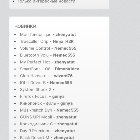
Только интересные новости
НОВИНКИ
Моя Говорящая
-
zhenyatut
Truecaller Опр
-
Ninja_H2R
Volume Control
-
Nemec555
Bluetooth Volu
-
Nemec555
My Perfect Hot
-
zhenyatut
SmartFons - Об
-
DimonVideo
Glen Hansard -
-
wizard76
IObit Driver B
-
Nemec555
System Shock 2
-
Firefox Focus:
-
gunya
Кинопоиск－филь
-
gunya
Musixmatch Dyn
-
Nemec555
GUNS UP! Mobil
-
zhenyatut
Крокодильчик С
-
zhenyatut
Day R Premium.
-
zhenyatut
Black Desert M
-
zhenyatut