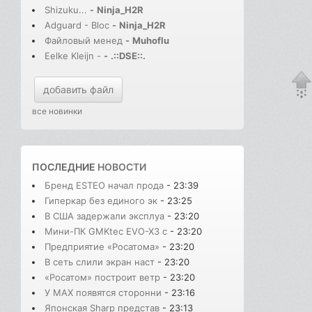
Shizuku...
-
Ninja_H2R
Adguard - Bloc
-
Ninja_H2R
Файловый менед
-
Muhoflu
Eelke Kleijn -
-
.::DSE::.
добавить файл
все новинки
ПОСЛЕДНИЕ
НОВОСТИ
Бренд ESTEO начал прода
- 23:39
Гиперкар без единого эк
- 23:25
В США задержали эксплуа
- 23:20
Мини-ПК GMKtec EVO-X3 с
- 23:20
Предприятие «Росатома»
- 23:20
В сеть слили экран наст
- 23:20
«Росатом» построит ветр
- 23:20
У MAX появятся сторонни
- 23:16
Японская Sharp представ
- 23:13