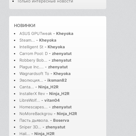
Только интересные новости
НОВИНКИ
ASUS GPUTweak
-
Kheyoka
Steam...
-
Kheyoka
Intelligent St
-
Kheyoka
Carrom Pool: D
-
zhenyatut
Robbery Bob...
-
zhenyatut
Plague Inc....
-
zhenyatut
Wagnardsoft To
-
Kheyoka
Эволюция...
-
iksman82
Canta...
-
Ninja_H2R
InstallerX Rev
-
Ninja_H2R
LibreWolf...
-
vitan04
Homescapes...
-
zhenyatut
NoMoreBackgrou
-
Ninja_H2R
Пасть дьявола.
-
Boserva
Sniper 3D...
-
zhenyatut
Hail...
-
Ninja_H2R