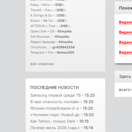
Paipy - Nitro
-
.::DSE::.
Похо
Travel5 - Futu
-
.::DSE::.
4 Strings & Su
-
.::DSE::.
Krevix - We Ca
-
.::DSE::.
Видео
AFTERUS x That
-
.::DSE::.
Opera One + GX
-
Kheyoka
Видео
Zen Browser...
-
Kheyoka
Видео
Яндекс Браузер
-
Kheyoka
Chromium...
-
gr429842534
Видео
Telegram + Por
-
Nemec555
все новинки
Здесь
ПОСЛЕДНИЕ
НОВОСТИ
всего 
Samsung первой среди ТВ
- 15:25
В чем опасность «онлайн
- 15:25
Япония потребовала от а
- 15:20
«Человек-паук: Новый де
- 15:20
Как Tarkov, только Dark
- 15:15
Почему июль 2026 года с
- 15:14