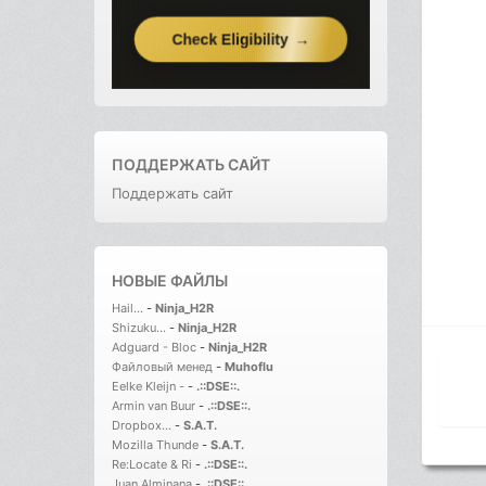
ПОДДЕРЖАТЬ САЙТ
Поддержать сайт
НОВЫЕ ФАЙЛЫ
Hail...
-
Ninja_H2R
Shizuku...
-
Ninja_H2R
Adguard - Bloc
-
Ninja_H2R
Файловый менед
-
Muhoflu
Eelke Kleijn -
-
.::DSE::.
Armin van Buur
-
.::DSE::.
Dropbox...
-
S.A.T.
Mozilla Thunde
-
S.A.T.
Re:Locate & Ri
-
.::DSE::.
Juan Alminana
-
.::DSE::.