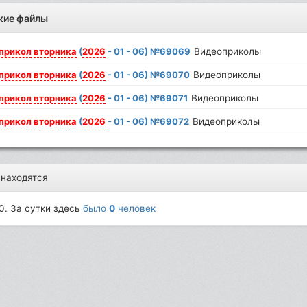
жие файлы
прикол
вторника
(
2026
- 01 - 06) №69069
Видеоприколы
прикол
вторника
(
2026
- 01 - 06) №69070
Видеоприколы
прикол
вторника
(
2026
- 01 - 06) №69071
Видеоприколы
прикол
вторника
(
2026
- 01 - 06) №69072
Видеоприколы
 находятся
0. За сутки здесь
было
0
человек