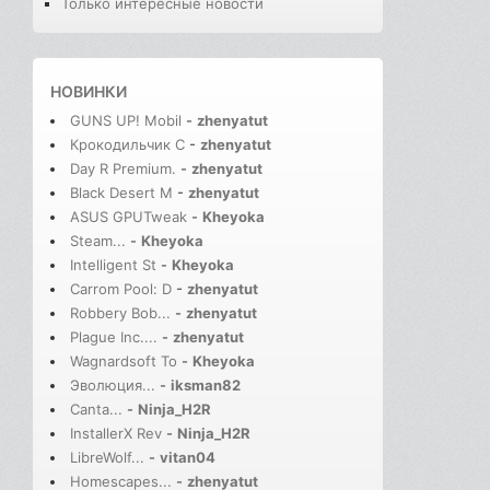
Только интересные новости
НОВИНКИ
GUNS UP! Mobil
-
zhenyatut
Крокодильчик С
-
zhenyatut
Day R Premium.
-
zhenyatut
Black Desert M
-
zhenyatut
ASUS GPUTweak
-
Kheyoka
Steam...
-
Kheyoka
Intelligent St
-
Kheyoka
Carrom Pool: D
-
zhenyatut
Robbery Bob...
-
zhenyatut
Plague Inc....
-
zhenyatut
Wagnardsoft To
-
Kheyoka
Эволюция...
-
iksman82
Canta...
-
Ninja_H2R
InstallerX Rev
-
Ninja_H2R
LibreWolf...
-
vitan04
Homescapes...
-
zhenyatut