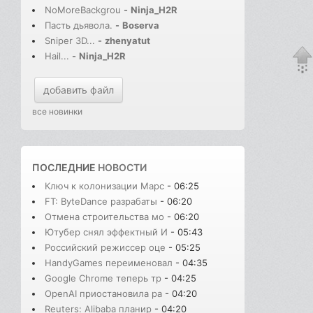
NoMoreBackgrou
-
Ninja_H2R
Пасть дьявола.
-
Boserva
Sniper 3D...
-
zhenyatut
Hail...
-
Ninja_H2R
добавить файл
все новинки
ПОСЛЕДНИЕ
НОВОСТИ
Ключ к колонизации Марс
- 06:25
FT: ByteDance разрабаты
- 06:20
Отмена строительства мо
- 06:20
Ютубер снял эффектный И
- 05:43
Российский режиссер оце
- 05:25
HandyGames переименовал
- 04:35
Google Chrome теперь тр
- 04:25
OpenAI приостановила ра
- 04:20
Reuters: Alibaba планир
- 04:20