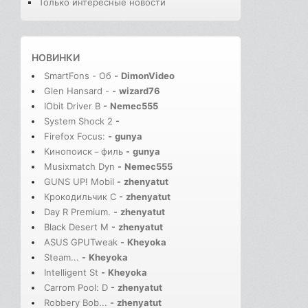
Только интересные новости
НОВИНКИ
SmartFons - Об
-
DimonVideo
Glen Hansard -
-
wizard76
IObit Driver B
-
Nemec555
System Shock 2
-
Firefox Focus:
-
gunya
Кинопоиск－филь
-
gunya
Musixmatch Dyn
-
Nemec555
GUNS UP! Mobil
-
zhenyatut
Крокодильчик С
-
zhenyatut
Day R Premium.
-
zhenyatut
Black Desert M
-
zhenyatut
ASUS GPUTweak
-
Kheyoka
Steam...
-
Kheyoka
Intelligent St
-
Kheyoka
Carrom Pool: D
-
zhenyatut
Robbery Bob...
-
zhenyatut