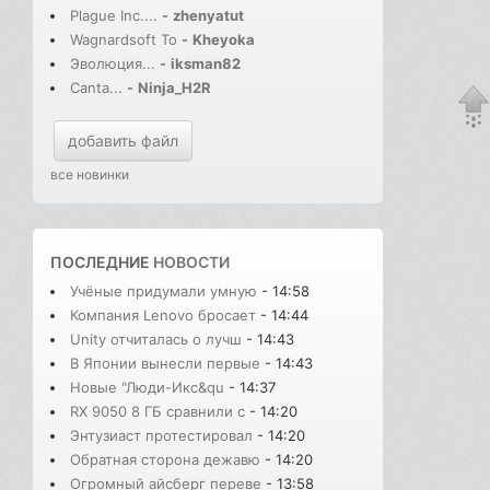
Plague Inc....
-
zhenyatut
Wagnardsoft To
-
Kheyoka
Эволюция...
-
iksman82
Canta...
-
Ninja_H2R
добавить файл
все новинки
ПОСЛЕДНИЕ
НОВОСТИ
Учёные придумали умную
- 14:58
Компания Lenovo бросает
- 14:44
Unity отчиталась о лучш
- 14:43
В Японии вынесли первые
- 14:43
Новые "Люди-Икс&qu
- 14:37
RX 9050 8 ГБ сравнили с
- 14:20
Энтузиаст протестировал
- 14:20
Обратная сторона дежавю
- 14:20
Огромный айсберг переве
- 13:58