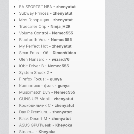
EA SPORTS™ NBA
-
zhenyatut
Subway Princes
-
zhenyatut
Моя Говорящая
-
zhenyatut
Truecaller Опр
-
Ninja_H2R
Volume Control
-
Nemec555
Bluetooth Volu
-
Nemec555
My Perfect Hot
-
zhenyatut
SmartFons - Об
-
DimonVideo
Glen Hansard -
-
wizard76
IObit Driver B
-
Nemec555
System Shock 2
-
Firefox Focus:
-
gunya
Кинопоиск－филь
-
gunya
Musixmatch Dyn
-
Nemec555
GUNS UP! Mobil
-
zhenyatut
Крокодильчик С
-
zhenyatut
Day R Premium.
-
zhenyatut
Black Desert M
-
zhenyatut
ASUS GPUTweak
-
Kheyoka
Steam...
-
Kheyoka