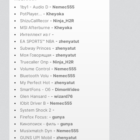
1by1 - Audio D
-
Nemec555
PotPlayer...
-
Kheyoka
ShizuCallRecor
-
Ninja_H2R
MSI Afterburne
-
Kheyoka
Интеллект из г
-
EA SPORTS™ NBA
-
zhenyatut
Subway Princes
-
zhenyatut
Моя Говорящая
-
zhenyatut
Truecaller Опр
-
Ninja_H2R
Volume Control
-
Nemec555
Bluetooth Volu
-
Nemec555
My Perfect Hot
-
zhenyatut
SmartFons - Об
-
DimonVideo
Glen Hansard -
-
wizard76
IObit Driver B
-
Nemec555
System Shock 2
-
Firefox Focus:
-
gunya
Кинопоиск－филь
-
gunya
Musixmatch Dyn
-
Nemec555
GUNS UP! Mobil
-
zhenyatut