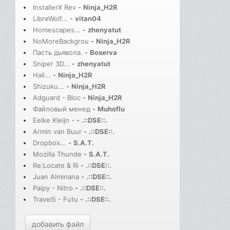
InstallerX Rev
-
Ninja_H2R
LibreWolf...
-
vitan04
Homescapes...
-
zhenyatut
NoMoreBackgrou
-
Ninja_H2R
Пасть дьявола.
-
Boserva
Sniper 3D...
-
zhenyatut
Hail...
-
Ninja_H2R
Shizuku...
-
Ninja_H2R
Adguard - Bloc
-
Ninja_H2R
Файловый менед
-
Muhoflu
Eelke Kleijn -
-
.::DSE::.
Armin van Buur
-
.::DSE::.
Dropbox...
-
S.A.T.
Mozilla Thunde
-
S.A.T.
Re:Locate & Ri
-
.::DSE::.
Juan Alminana
-
.::DSE::.
Paipy - Nitro
-
.::DSE::.
Travel5 - Futu
-
.::DSE::.
добавить файл