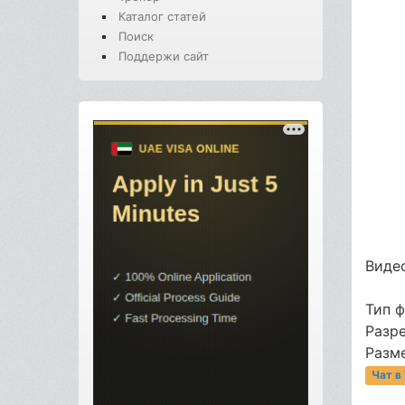
Каталог статей
Поиск
Поддержи сайт
Видео
Тип 
Разре
Разме
Чат в