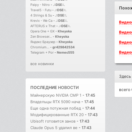
Paipy - Nitro
-
.::DSE::.
Похо
Travel5 - Futu
-
.::DSE::.
4 Strings & Su
-
.::DSE::.
Krevix - We Ca
-
.::DSE::.
Видео
AFTERUS x That
-
.::DSE::.
Opera One + GX
-
Kheyoka
Видео
Zen Browser...
-
Kheyoka
Видео
Яндекс Браузер
-
Kheyoka
Chromium...
-
gr429842534
Видео
Telegram + Por
-
Nemec555
все новинки
Здесь
ПОСЛЕДНИЕ
НОВОСТИ
всего 
Майнерскую NVIDIA CMP 1
- 17:45
Владельцы RTX 5090 нача
- 17:45
Еще одна потужная побед
- 17:44
Модифицированные RTX 20
- 17:43
Ubisoft готовится занов
- 17:43
Claude Opus 5 удалил ве
- 17:43