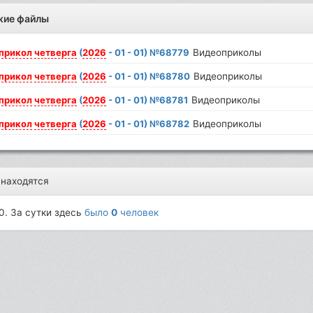
жие файлы
прикол
четверга
(
2026
- 01 - 01) №68779
Видеоприколы
прикол
четверга
(
2026
- 01 - 01) №68780
Видеоприколы
прикол
четверга
(
2026
- 01 - 01) №68781
Видеоприколы
прикол
четверга
(
2026
- 01 - 01) №68782
Видеоприколы
 находятся
0. За сутки здесь
было
0
человек