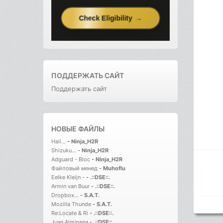
ПОДДЕРЖАТЬ САЙТ
Поддержать сайт
НОВЫЕ ФАЙЛЫ
Hail...
-
Ninja_H2R
Shizuku...
-
Ninja_H2R
Adguard - Bloc
-
Ninja_H2R
Файловый менед
-
Muhoflu
Eelke Kleijn -
-
.::DSE::.
Armin van Buur
-
.::DSE::.
Dropbox...
-
S.A.T.
Mozilla Thunde
-
S.A.T.
Re:Locate & Ri
-
.::DSE::.
Juan Alminana
-
.::DSE::.