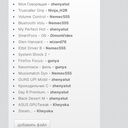
Моя Говорящая
-
zhenyatut
Truecaller Опр
-
Ninja_H2R
Volume Control
-
Nemec555
Bluetooth Volu
-
Nemec555
My Perfect Hot
-
zhenyatut
SmartFons - Об
-
DimonVideo
Glen Hansard -
-
wizard76
IObit Driver B
-
Nemec555
System Shock 2
-
Firefox Focus:
-
gunya
Кинопоиск－филь
-
gunya
Musixmatch Dyn
-
Nemec555
GUNS UP! Mobil
-
zhenyatut
Крокодильчик С
-
zhenyatut
Day R Premium.
-
zhenyatut
Black Desert M
-
zhenyatut
ASUS GPUTweak
-
Kheyoka
Steam...
-
Kheyoka
добавить файл