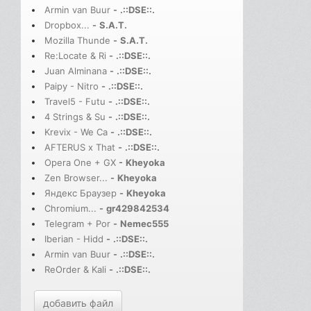
Armin van Buur
-
.::DSE::.
Dropbox...
-
S.A.T.
Mozilla Thunde
-
S.A.T.
Re:Locate & Ri
-
.::DSE::.
Juan Alminana
-
.::DSE::.
Paipy - Nitro
-
.::DSE::.
Travel5 - Futu
-
.::DSE::.
4 Strings & Su
-
.::DSE::.
Krevix - We Ca
-
.::DSE::.
AFTERUS x That
-
.::DSE::.
Opera One + GX
-
Kheyoka
Zen Browser...
-
Kheyoka
Яндекс Браузер
-
Kheyoka
Chromium...
-
gr429842534
Telegram + Por
-
Nemec555
Iberian - Hidd
-
.::DSE::.
Armin van Buur
-
.::DSE::.
ReOrder & Kali
-
.::DSE::.
добавить файл